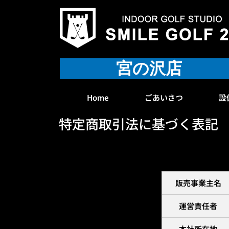
内
容
を
ス
キ
宮の沢店
ッ
プ
Home
ごあいさつ
設
特定商取引法に基づく表記
販売事業主名
運営責任者
本社所在地